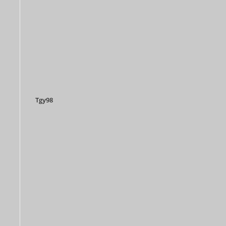
Tgy98