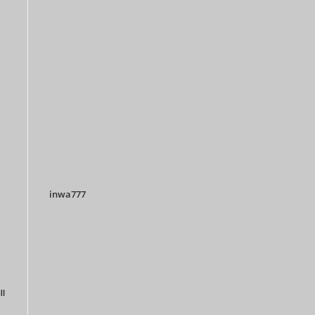
inwa777
်။