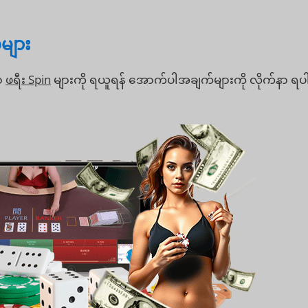
များ
ာ
ဖရီး Spin
များကို ရယူရန် အောက်ပါအချက်များကို လိုက်နာ ရပ