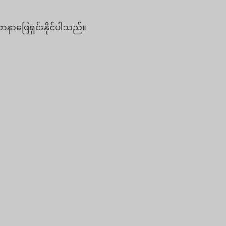
သာနာဖြေရှင်းနိုင်ပါသည်။