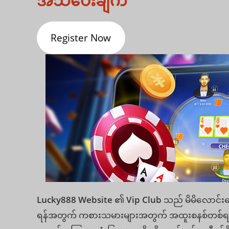
အသိပေးချက်
Register Now
Lucky888 Website
၏
Vip Club
သည် မိမိလောင်းကြ
ရန်အတွက် ကစားသမားများအတွက် ‌အထူးစနစ်တစ်ရပ