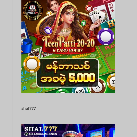
shal777