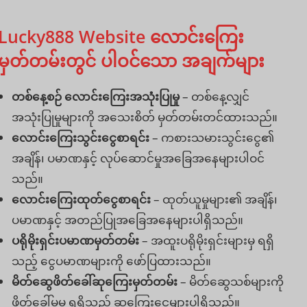
‌‌Lucky888 Website လောင်းကြေး
မှတ်တမ်းတွင် ပါဝင်သော အချက်များ
‌တစ်နေ့စဉ် ‌လောင်းကြေးအသုံးပြုမှု
– ‌တစ်နေ့လျှင်
‌အသုံးပြုမှုများကို ‌အသေးစိတ် ‌မှတ်တမ်းတင်ထားသည်။
‌လောင်းကြေးသွင်းငွေစာရင်း
– ‌ကစားသမားသွင်းငွေ၏
‌အချိန်၊ ‌ပမာဏနှင့် ‌လုပ်ဆောင်မှုအခြေအနေများပါဝင်
သည်။
‌လောင်းကြေးထုတ်ငွေစာရင်း
– ‌ထုတ်ယူမှုများ၏ ‌အချိန်၊
‌ပမာဏနှင့် ‌အတည်ပြုအခြေအနေများပါရှိသည်။
‌ပရိုမိုးရှင်းပမာဏမှတ်တမ်း
– ‌အထူးပရိုမိုးရှင်းများမှ ရရှိ
သည့် ‌ငွေပမာဏများကို ‌ဖော်ပြထားသည်။
‌မိတ်ဆွေဖိတ်ခေါ်ဆုကြေးမှတ်တမ်း
– ‌မိတ်ဆွေသစ်များကို
ဖိတ်ခေါ်မှုမှ ရရှိသည့် ‌ဆုကြေးငွေများပါရှိသည်။