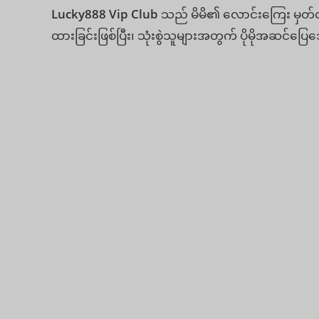
Lucky888 Vip Club
သည် ‌မိမိ၏ ‌လောင်းကြေး ‌မှတ်တမ
ထားခြင်းဖြစ်ပြီး၊ ‌သုံးစွဲသူများအတွက် ‌ပိုမိုအဆင်ပြ