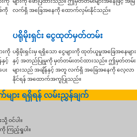
ားကို
များကို ‌ဖော်ပြထားသည်။ ‌ဤမှတ်တမ်းများအနေဖြင့် ‌အမြဲ
်ကို
လက်ရှိ ‌အခြေအနေကို ‌ထောက်လှမ်းနိုင်သည်။
ပရိုမိုးရှင်း ‌ငွေထုတ်မှတ်တမ်း
ားကို
‌ပရိုမိုးရှင်းမှ ‌ရရှိသော ‌ငွေများကို ‌ထုတ်ယူမှုအခြေအနေများ
ှင့်
နှင့် ‌အတည်ပြုမှုကို ‌မှတ်တမ်းတင်ထားသည်။ ‌ဤမှတ်တမ်း
့ပေး
များသည် ‌အချိန်နှင့် ‌အတူ ‌လက်ရှိ ‌အခြေအနေကို ‌လေ့လာ
နိုင်ရန် ‌အထောက်အကူပြုသည်။
များ ရရှိရန် လမ်းညွှန်ချက်
သို့ ‌ဝင်ပါ။
ု ‌ကြည့်ရှုပါ။