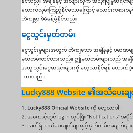
နိုင်သည်။ ‌အချိန်နှင့် ‌အလျားလိုက် ‌အသုံးပြုမှုစာရင်းမျ
‌ထောက်လှမ်းကြည့်နိုင်သောကြောင့် ‌လောင်းကစားစနစ
‌တိကျစွာ ‌စီမံခန့်ခွဲနိုင်သည်။
ငွေသွင်းမှတ်တမ်း
‌ငွေသွင်းမှုများအတွက် ‌တိကျသော ‌အချိန်နှင့် ‌ပမာဏမျ
‌မှတ်တမ်းတင်ထားသည်။ ‌ဤမှတ်တမ်းများသည် ‌အချိန်န
‌အတူ ‌သွင်းငွေစာရင်းများကို ‌လေ့လာနိုင်ရန် ‌ထောက်ပံ
ထားသည်။
Lucky888 Website ၏
‌အသိပေးချက်
Lucky888 Official Website
ကို ‌လေ့လာပါ။
‌အကောင့်တွင် ‌log in ‌လုပ်ပြီး ‌”Notifications” ‌အပိုင်း
‌လက်ရှိ ‌အသိပေးချက်များနှင့် ‌မှတ်တမ်းအချက်များကိ