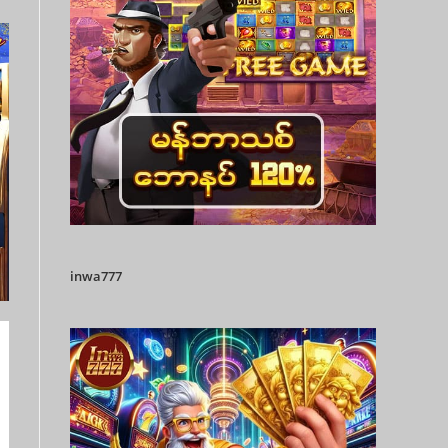
inwa777