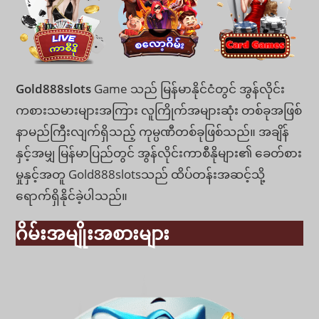
Gold888slots
Game သည် မြန်မာနိုင်ငံတွင် အွန်လိုင်း
ကစားသမားများအကြား လူကြိုက်အများဆုံး တစ်ခုအဖြစ်
နာမည်ကြီးလျက်ရှိသည့် ကုမ္ပဏီတစ်ခုဖြစ်သည်။ အချိန်
နှင့်အမျှ မြန်မာပြည်တွင် အွန်လိုင်းကာစီနိုများ၏ ခေတ်စား
မှုနှင့်အတူ Gold888slotsသည် ထိပ်တန်းအဆင့်သို့
ရောက်ရှိနိုင်ခဲ့ပါသည်။
ဂိမ်းအမျိုးအစားများ