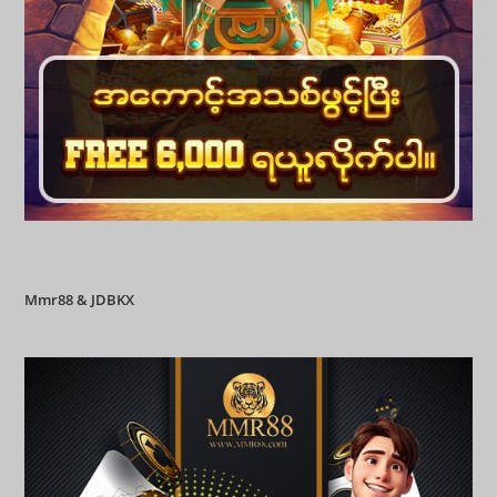
Mmr88 & JDBKX