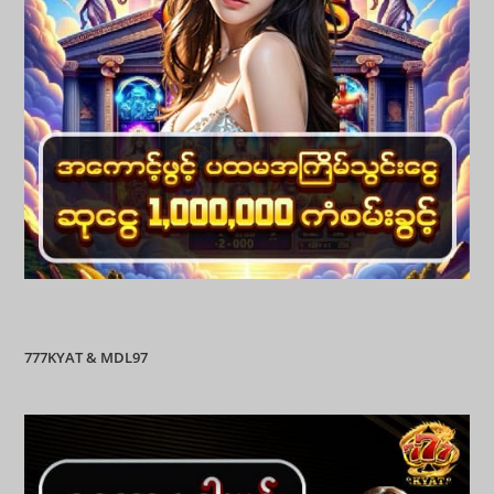
777KYAT & MDL97