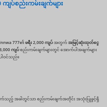
00 ကျပ်စည်းကမ်းချက်များ
Innwa 777
၏
ဖရီး 2,000 ကျပ်
အတွက်
အမြင့်ဆုံးထုတ်ငွေ
3,000 ကျပ်
စည်းကမ်းချက်များတွင် အောက်ပါအချက်များ
ပါဝင်သည်။
က်သည့် အခါတွင်သာ စည်းကမ်းချက်အတိုင်း အသုံးပြုခွင့်ရှိ