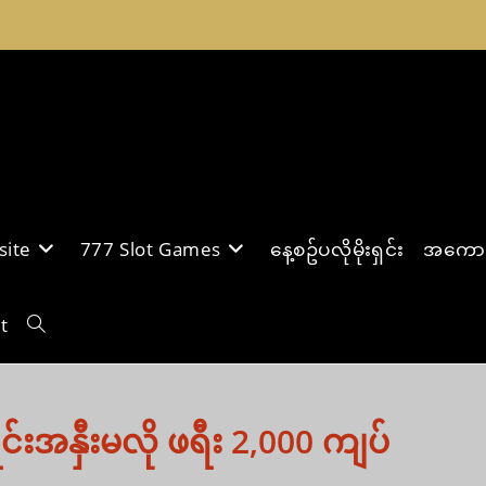
site
777 Slot Games
နေ့စဥ်ပလိုမိုးရှင်း
အကောင့်
t
Toggle
website
းအနှီးမလို ဖရီး 2,000 ကျပ်
search