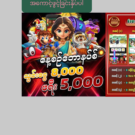
အကောင့်ဖွင့်ခြင်းနှိပ်ပါ