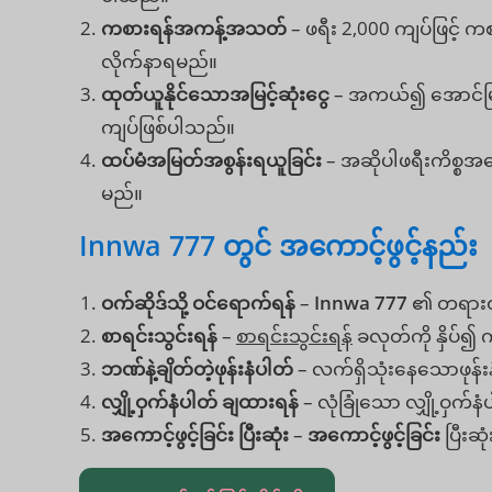
ကစားရန်အကန့်အသတ်
– ဖရီး 2,000 ကျပ်ဖြင့
လိုက်နာရမည်။
ထုတ်ယူနိုင်သောအမြင့်ဆုံးငွေ
– အကယ်၍ အောင်မြင်စ
ကျပ်ဖြစ်ပါသည်။
ထပ်မံအမြတ်အစွန်းရယူခြင်း
– အဆိုပါဖရီးကိစ္စအ
မည်။
Innwa 777 တွင် အကောင့်ဖွင့်နည်း
ဝက်ဆိုဒ်သို့ ဝင်ရောက်ရန်
–
Innwa 777
၏ တရားဝင်
စာရင်းသွင်းရန်
–
စာရင်းသွင်းရန်
ခလုတ်ကို နှိပ်၍ 
ဘဏ်နဲ့ချိတ်တဲ့ဖုန်းနံပါတ်
– လက်ရှိသုံးနေသောဖုန်းန
လျှို့ဝှက်နံပါတ် ချထားရန်
– လုံခြုံသော လျှို့ဝှက်န
အကောင့်ဖွင့်ခြင်း ပြီးဆုံး
–
အကောင့်ဖွင့်ခြင်း
ပြီးဆု