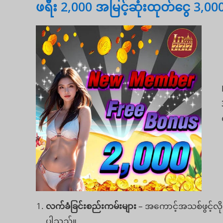
ဖရီး 2,000 အမြင့်ဆုံးထုတ်ငွေ 3,0
လက်ခံခြင်းစည်းကမ်းများ
– အကောင့်အသစ်ဖွင့်လို
ပါသည်။