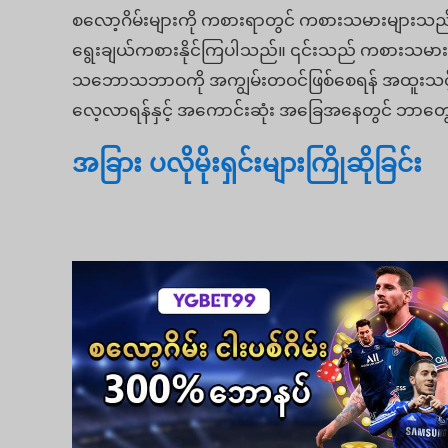
စလော့ဂိမ်းများကို ကစားရာတွင် ကစားသမားများသည်
ရွေးချယ်ကစားနိုင်ကြပါသည်။ ၎င်းသည် ကစားသမားများ
သဘောသဘာဝကို အကျွမ်းတဝင်ဖြစ်စေရန် အထူးသင့်တေ
လေ့လာရန်နှင့် အကောင်းဆုံး အခြေအနေတွင် ဘာတ
အခြား ပလိုမိုးရှင်းများကြိုဆိုခြင်း