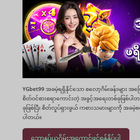
YGbet99
အခမဲ့ရရှိနိုင်သော စလော့ဂိမ်းခန်းများ အ
စိတ်ဝင်စားစရာကောင်းတဲ့ အခွင့်အရေးတစ်ခုဖြစ်ပါ
ခုဖြစ်ပြီး စိတ်လှုပ်ရှားဖွယ် ကစားသမားများကို အခမဲ့စ
ပါတယ်။
ဘောနပ်ယူဂိမ်းအကောင့်ဖွင့်ရန်နှိပ်ပါ