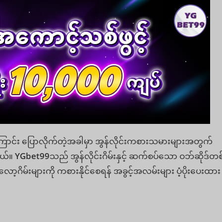
ကြောင်း ပြောလိုက်တဲ့အခါမှာ အွန်လိုင်းကစားသမားများအတွက်
တယ်။
YGbet99
သည် အွန်လိုင်းဂိမ်းနှင့် ဆက်စပ်သော ဝဘ်ဆိုဒ်တစ
လော့ဂိမ်းများကို ကစားနိုင်စေရန် အခွင့်အလမ်းများ ပံ့ပိုးပေးထား