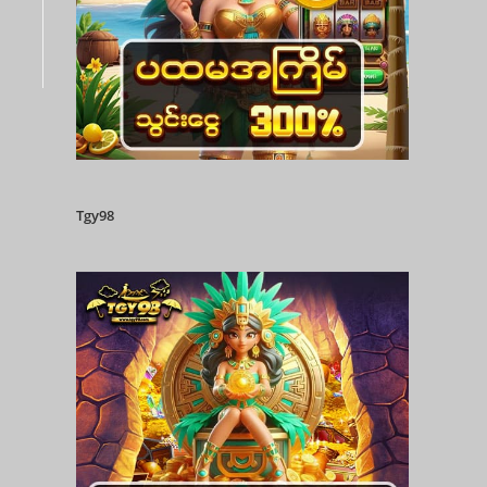
Tgy98