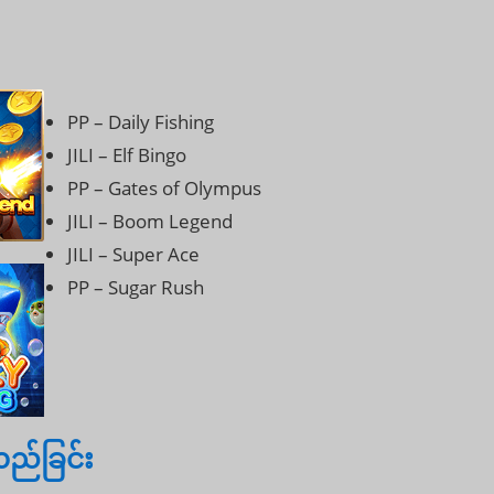
PP – Daily Fishing
JILI – Elf Bingo
PP – Gates of Olympus
JILI – Boom Legend
JILI – Super Ace
PP – Sugar Rush
ည်ခြင်း