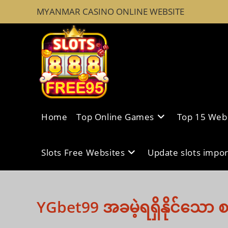
Skip
MYANMAR CASINO ONLINE WEBSITE
to
content
Home
Top Online Games
Top 15 Web
Slots Free Websites
Update slots impor
YGbet99 အခမဲ့ရရှိနိုင်သော 