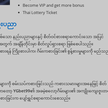
Become VIP and get more bonus
Thai Lottery Ticket
်းပညာ
သစ်သော နည်းပညာများနှင့် စိတ်ဝင်စားစရာကောင်းသော အပြင်
တွက် အချိန်တိုင်းမှာ စိတ်လှုပ်ရှားစရာ ဖြစ်စေပါသည်။
းရန် ကြိုးစားပါက၊ ဂိမ်းကစားခြင်း၏ စွန့်စားမှုများကို မည်သည
းများကို စမ်းသပ်ကစားခြင်းသည် ကစားသမားများအနေဖြင့် စိတ်
င်းကတော့
YGbet99
၏ အခမဲ့စလော့ဂိမ်းများ၏ အကျိုးကျေးဇူးတစ
င့် ကစားခြင်းက ပျော်ရွှင်စရာကောင်းစေသည်။