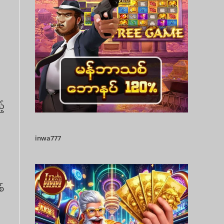
့်
inwa777
်