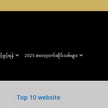
ဖွင့်ရန်
2025 စလော့ဝက်ဆိုဒ်သစ်များ
Top 10 website