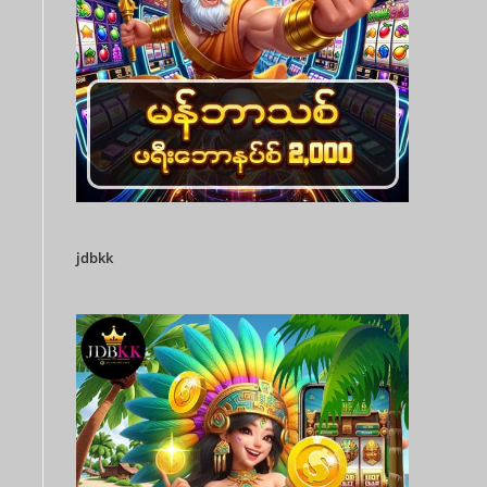
jdbkk