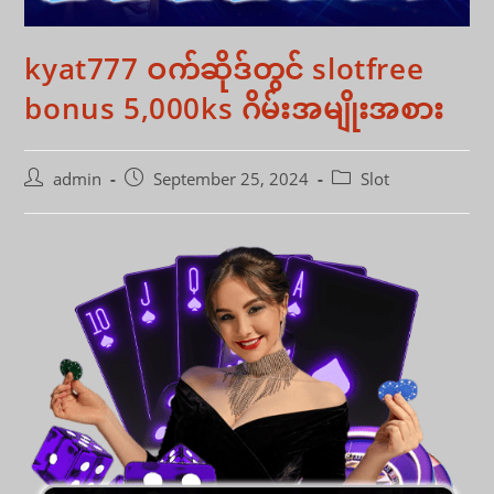
kyat777 ဝက်ဆိုဒ်တွင် slotfree
bonus 5,000ks ဂိမ်းအမျိုးအစား
Post
Post
Post
admin
September 25, 2024
Slot
author:
published:
category: