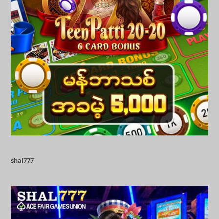
shal777