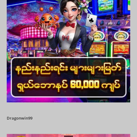
Dragonwin99