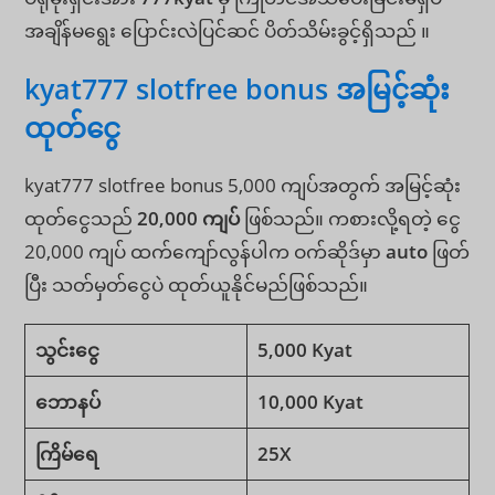
အချိန်မရွေး ပြောင်းလဲပြင်ဆင် ပိတ်သိမ်းခွင့်ရှိသည် ။
kyat777 slotfree bonus အမြင့်ဆုံး
ထုတ်ငွေ
kyat777 slotfree bonus 5,000 ကျပ်အတွက် အမြင့်ဆုံး
ထုတ်ငွေသည်
20,000 ကျပ်
ဖြစ်သည်။ ကစားလို့ရတဲ့ ငွေ
20,000 ကျပ် ထက်ကျော်လွန်ပါက ဝက်ဆိုဒ်မှာ
auto
ဖြတ်
ပြီး သတ်မှတ်ငွေပဲ ထုတ်ယူနိုင်မည်ဖြစ်သည်။
သွင်းငွေ
5,000 Kyat
ဘောနပ်
10,000 Kyat
ကြိမ်ရေ
25X