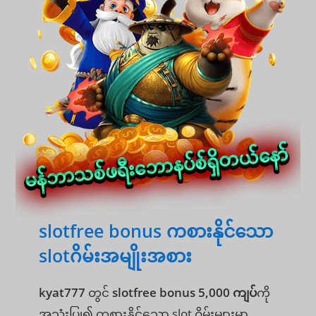
slotfree bonus ကစားနိုင်သော
slotဂိမ်းအမျိုးအစား
kyat777
တွင်
slotfree bonus 5,000 ကျပ်
ကို
အသုံးပြု၍ ကစားနိုင်သော slot ဂိမ်းများမှာ