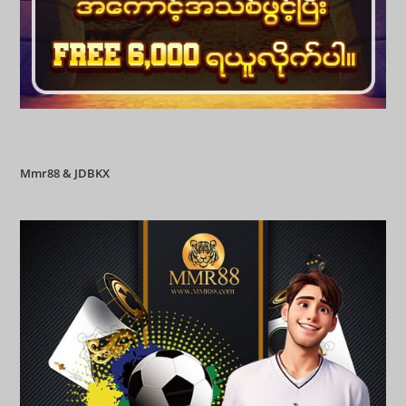
Mmr88 & JDBKX