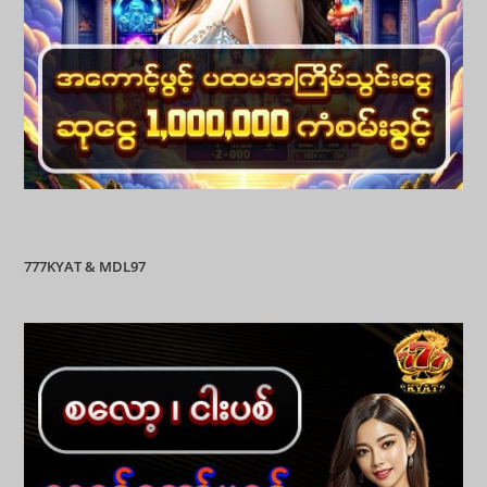
777KYAT & MDL97