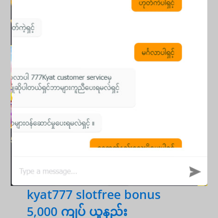
kyat777 slotfree bonus
5,000 ကျပ် ယူနည်း